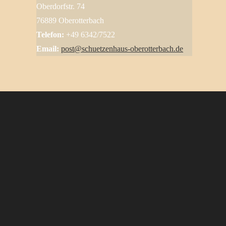
Oberdorfstr. 74
76889 Oberotterbach
Telefon:
+49 6342/7522
Email:
post@schuetzenhaus-oberotterbach.de