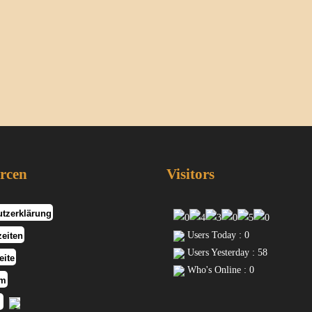
rcen
Visitors
tzerklärung
Users Today : 0
eiten
Users Yesterday : 58
eite
Who's Online : 0
um
k